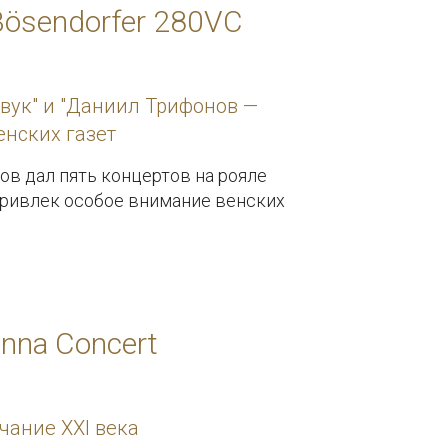
 Bösendorfer 280VC
ук" и "Даниил Трифонов —
енских газет
ов дал пять концертов на рояле
и привлек особое внимание венских
nna Concert
чание XXI века