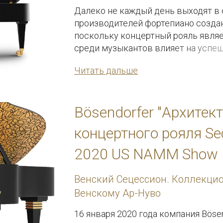
Далеко не каждый день выходят в 
производителей фортепиано создан
поскольку концертный рояль являе
среди музыкантов влияет на успеш
концертный рояль выдающимся?
Читать дальше
Bösendorfer "Архитек
концертного рояля Se
2020 US NAMM Show
Венский Сецессион. Коллекцио
Венскому Ар-Нуво
16 января 2020 года компания Böse