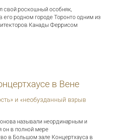
л свой роскошный особняк,
 его родном городе Торонто одним из
хитекторов Канады Феррисом
Рафаули в творческой коллаборации
ом Такаси Мураками был создан
VC в уникальном экстравагантном
, снятый в особняке рэпера с участием
ее 12 миллионов просмотров.
нцертхаусе в Вене
сть» и «необузданный взрыв
фонова называли неординарным и
 он в полной мере
во в Большом зале Концертхауса в