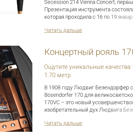
Secession 214 Vienna Concert, перв
Презентация инструмента состоял
которая проходила с 16 по 19 января
Читать дальше
Концертный рояль 1
Ощутите уникальные качества 
1.70 метр
В 1908 году Людвиг Безендорфер 
Bösendorfer 170 для великосветск
170VC – это новый усовершенствов
изобретательный дух Людвига Без
инструменте нового поколения.
Читать дальше