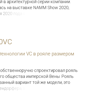
ый в архитектурной серии компании.
ась на выставке NAMM Show 2020,
 2020 года в г. Анахайм (США).
70VC
технологии VC в рояле размером
собственноручно спроектировал рояль
ого общества имперской Вены. Рояль
анный вариант той же модели, это
ендорфера, воплощенный в