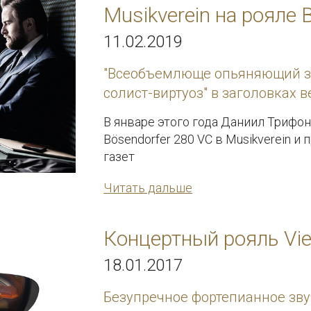
Musikverein на рояле
11.02.2019
"Всеобъемлюще опьяняющий зв
солист-виртуоз" в заголовках в
В январе этого года Даниил Трифон
Bösendorfer 280 VC в Musikverein 
газет
Читать дальше
Концертный рояль Vie
18.01.2017
Безупречное фортепианное зву