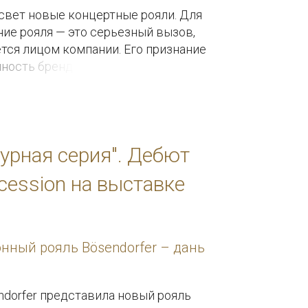
свет новые концертные рояли. Для
ие рояля — это серьезный вызов,
тся лицом компании. Его признание
ность бренда. Что же делает
турная серия". Дебют
cession на выставке
нный рояль Bösendorfer – дань
ndorfer представила новый рояль