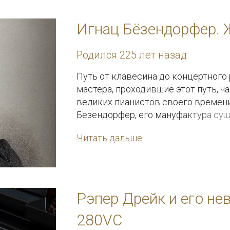
Игнац Бёзендорфер. 
Родился 225 лет назад
Путь от клавесина до концертного
мастера, проходившие этот путь, 
великих пианистов своего времени
Бёзендорфер, его мануфактура суще
другая отстаивает традиции Венск
Читать дальше
Рэпер Дрейк и его не
280VC