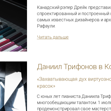
Канадский рэпер Дрейк представи
спроектированный и построенный в
самых известных дизайнеров и ар
Рафаули.
Специально для Дрейка Феррисом 
Читать дальше
со знаменитым японским художник
концертный рояль Bösendorfer 280
дизайне. Новый клип "Toosie Slide"
нового рояля, за 3 дня собрал бол
Даниил Трифонов в Ко
«Захватывающая дух виртуозно
красок»
С юных лет пианиста Даниила Три
многообещающим талантом. 1 июля
продемонстрировал свое мастерст