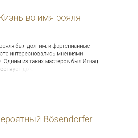
Жизнь во имя рояля
 рояля был долгим, и фортепианные
часто интересновались мнениями
. Одним из таких мастеров был Игнац
ствует до сих пор и как никакая
ого фортепианного мастерства.
вероятный Bösendorfer