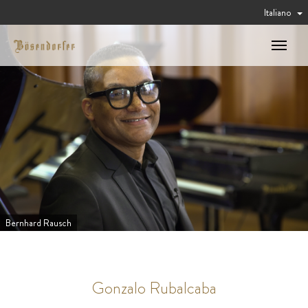
Italiano
Toggle
navigat
Bernhard Rausch
Gonzalo Rubalcaba