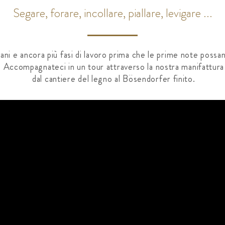
Segare, forare, incollare, piallare, levigare ...
ni e ancora più fasi di lavoro prima che le prime note poss
Accompagnateci in un tour attraverso la nostra manifattura
dal cantiere del legno al Bösendorfer finito.