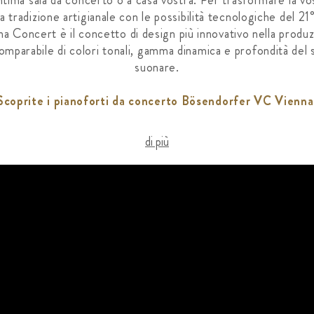
intima sala da concerto o a casa vostra. Per trasformare la vo
a tradizione artigianale con le possibilità tecnologiche del 2
Concert è il concetto di design più innovativo nella produzi
parabile di colori tonali, gamma dinamica e profondità del suo
suonare.
Scoprite i pianoforti da concerto Bösendorfer VC Vienna
di più