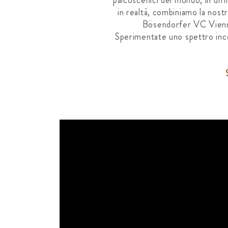
palcoscenici del mondo, in un'
in realtà, combiniamo la nostr
Bösendorfer VC Vienna 
Sperimentate uno spettro incom