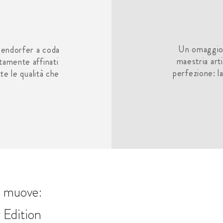
Un omaggio a
ösendorfer a coda
maestria art
ttamente affinati
perfezione: l
e le qualità che
si muove:
 Edition