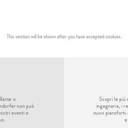
This section will be shown after you have accepted cookies.
llante o
Scopri le più
endorfer non può
ingegneria, i r
nostri eventi e
nuovi pianoforti
so.
e