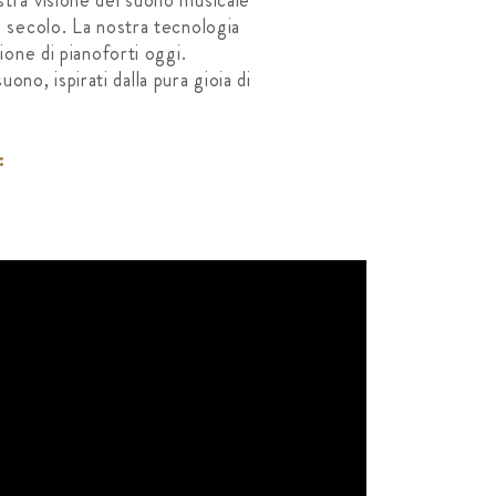
stra visione del suono musicale
1° secolo. La nostra tecnologia
one di pianoforti oggi.
no, ispirati dalla pura gioia di
: