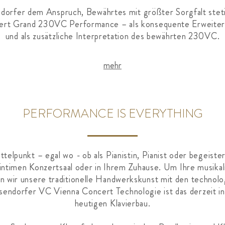
dorfer dem Anspruch, Bewährtes mit größter Sorgfalt stet
ert Grand 230VC Performance – als konsequente Erweiter
und als zusätzliche Interpretation des bewährten 230VC.
mehr
PERFORMANCE IS EVERYTHING
telpunkt – egal wo - ob als Pianistin, Pianist oder begeiste
ntimen Konzertsaal oder in Ihrem Zuhause. Um Ihre musikali
en wir unsere traditionelle Handwerkskunst mit den technol
endorfer VC Vienna Concert Technologie ist das derzeit i
heutigen Klavierbau.