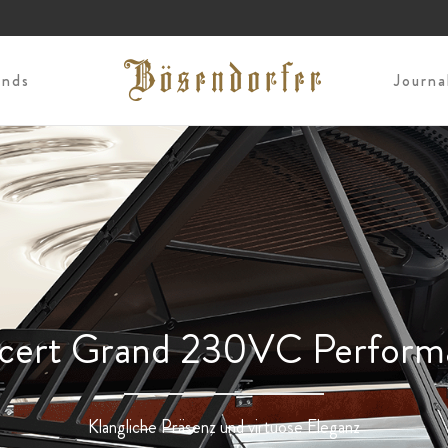
ends
Journ
cert Grand 230VC Perform
Klangliche Präsenz und virtuose Eleganz