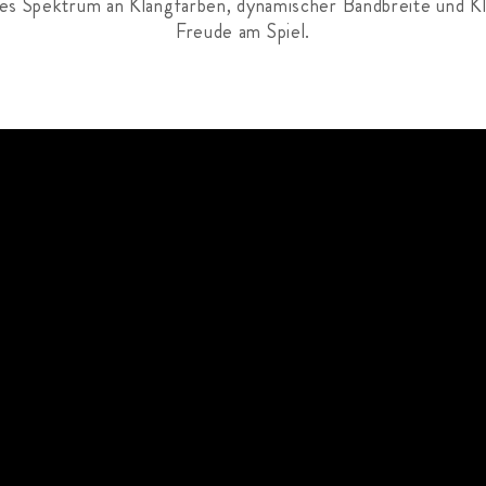
hes Spektrum an Klangfarben, dynamischer Bandbreite und Kl
Freude am Spiel.