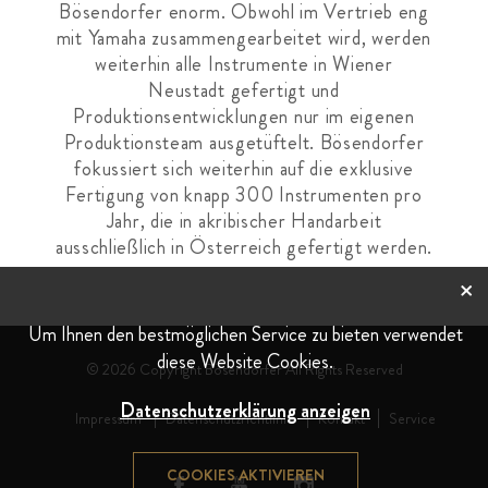
Bösendorfer enorm. Obwohl im Vertrieb eng
mit Yamaha zusammengearbeitet wird, werden
weiterhin alle Instrumente in Wiener
Neustadt gefertigt und
Produktionsentwicklungen nur im eigenen
Produktionsteam ausgetüftelt. Bösendorfer
fokussiert sich weiterhin auf die exklusive
Fertigung von knapp 300 Instrumenten pro
Jahr, die in akribischer Handarbeit
ausschließlich in Österreich gefertigt werden.
×
Um Ihnen den bestmöglichen Service zu bieten verwendet
diese Website Cookies.
© 2026 Copyright Bösendorfer All Rights Reserved
Datenschutzerklärung anzeigen
Impressum
Datenschutzrichtlinie
Kontakt
Service
COOKIES AKTIVIEREN