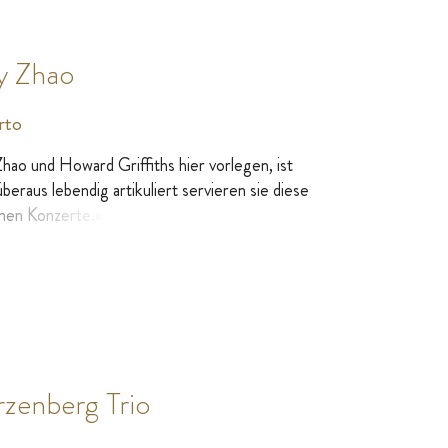
y Zhao
rto
hao und Howard Griffiths hier vorlegen, ist
beraus lebendig artikuliert servieren sie diese
denen Konzerte.« (Fono Forum 04/ 2021)
zenberg Trio