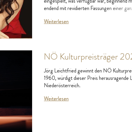
eingespielt, was verfügbar war, beginnend 
endend mit revidierten Fassungen einer ga
Rondo - Das Klassik & -Jazz Magazin, 29.
Weiterlesen
NÖ Kulturpreisträger 202
Jörg Leichtfried gewinnt den NÖ Kulturprei
1960, würdigt dieser Preis herausragende L
Niederösterreich.
Weiterlesen