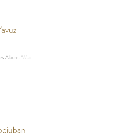
Yavuz
s Album: “Maurice Ravel: Très Franc”
ociuban