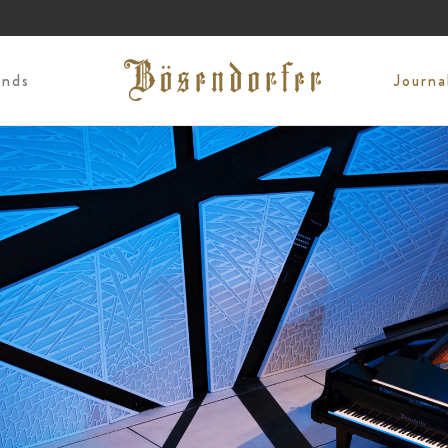
ends
Journ